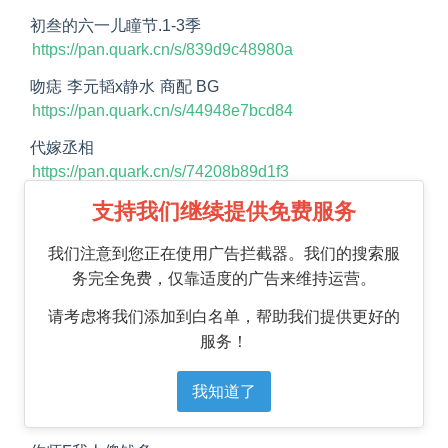
初叁的六一儿瞳节.1-3季
https://pan.quark.cn/s/839d9c48980a
吻痣 李元韬x静水 商配 BG
https://pan.quark.cn/s/44948e7bcd84
代嫁丞相
https://pan.quark.cn/s/74208b89d1f3
支持我们继续提供免费服务
亡命之徒的退休生涯.广播剧.全一季
https://pan.quark.cn/s/67ced4bd8627
我们注意到您正在使用广告拦截器。我们的搜索服
我行让我来.叶清×夏磊.第一季
务完全免费，仅靠适度的广告来维持运营。
https://pan.quark.cn/s/804f1b659f03
请考虑将我们添加到白名单，帮助我们提供更好的
妖怪公寓 DK x糖醋排骨 漫播
服务！
https://pan.quark.cn/s/c616f718e9e8
恋爱错误宝典
我知道了
https://pan.quark.cn/s/f9df47641395