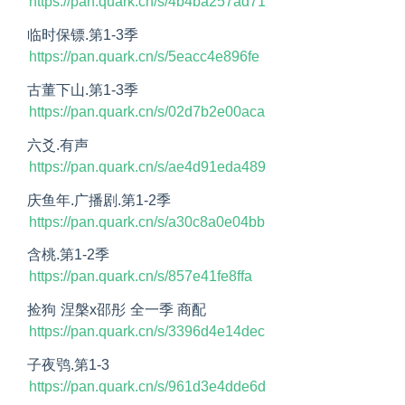
https://pan.quark.cn/s/4b4ba257ad71
临时保镖.第1-3季
https://pan.quark.cn/s/5eacc4e896fe
古董下山.第1-3季
https://pan.quark.cn/s/02d7b2e00aca
六爻.有声
https://pan.quark.cn/s/ae4d91eda489
庆鱼年.广播剧.第1-2季
https://pan.quark.cn/s/a30c8a0e04bb
含桃.第1-2季
https://pan.quark.cn/s/857e41fe8ffa
捡狗 涅槃x邵彤 全一季 商配
https://pan.quark.cn/s/3396d4e14dec
子夜鸮.第1-3
https://pan.quark.cn/s/961d3e4dde6d